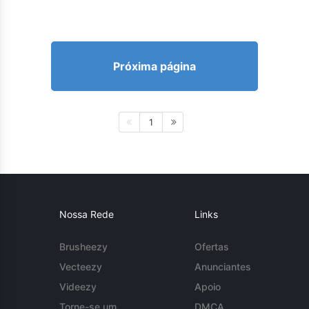
Próxima página
1
Nossa Rede
Links
Brusheezy
Ofertas
Vecteezy
Anunciantes
Videezy
Apoio
Torne-se um
DMCA