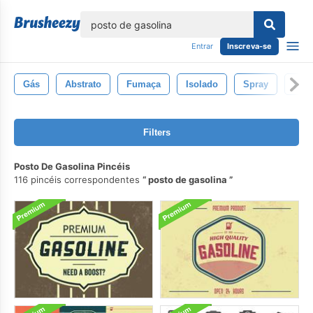
echar
Entrar
Inscreva-se
Gás
Abstrato
Fumaça
Isolado
Spray
Padr
Filters
Posto De Gasolina Pincéis
116 pincéis correspondentes
posto de gasolina