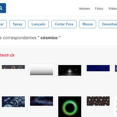
Vetores
Fotos
Vídeo
ar
Spray
Lançado
Cortar Fora
Massa
Desenha
s correspondentes
cósmico