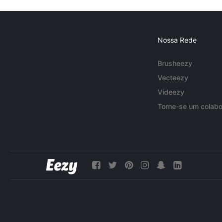
Nossa Rede
Brusheezy
Vecteezy
Videezy
Torne-se um colabo