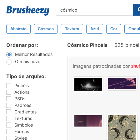
Abstrato
Cosmos
Textura
Azul
Cor
Ondul
Ordenar por:
Cósmico Pincéis
-
625 pincéi
Melhor Resultados
O mais novo
Imagens patrocinadas por
Tipo de arquivo:
Pincéis
Actions
PSDs
Padrões
Gradientes
Texturas
Símbolos
Formas
Styles