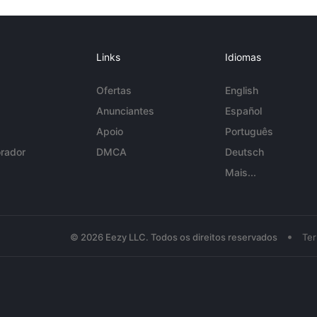
Links
Idiomas
Ofertas
English
Anunciantes
Español
Apoio
Português
rador
DMCA
Deutsch
Mais...
•
© 2026 Eezy LLC. Todos os direitos reservados
Te