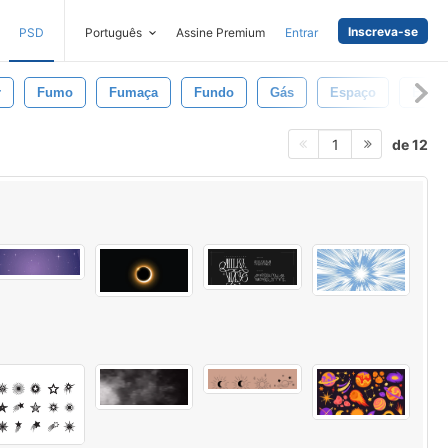
Inscreva-se
PSD
Português
Assine Premium
Entrar
r
Fumo
Fumaça
Fundo
Gás
Espaço
Estre
de 12
1