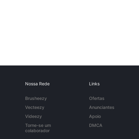
Nossa Rede
Links
Brusheezy
Ofertas
Vecteezy
Anunciantes
Videezy
Apoio
Torne-se um
DMCA
colaborador