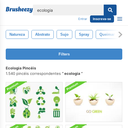
echar
Entrar
Inscreva-se
Natureza
Abstrato
Sujo
Spray
Queimar
F
Filters
Ecologia Pincéis
1.540 pincéis correspondentes
ecologia