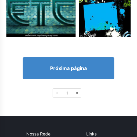
Próxima página
1
Nossa Rede
Links