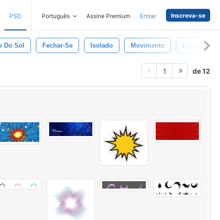
Inscreva-se
PSD
Português
Assine Premium
Entrar
o Do Sol
Fechar-Se
Isolado
Movimento
Explosivo
de 12
1