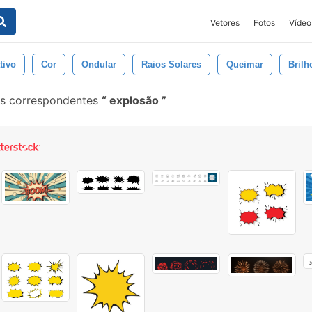
Vetores
Fotos
Vídeo
tivo
Cor
Ondular
Raios Solares
Queimar
Brilh
is correspondentes
explosão