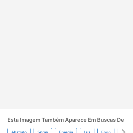
Esta Imagem Também Aparece Em Buscas De
Abstrato
Spray
Energia
Luz
Fogo
Rede