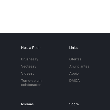
Nossa Rede
Links
Brusheezy
Ofertas
Vecteezy
Anunciantes
Videezy
Apoio
Torne-se um
DMCA
colaborador
Idiomas
Sobre