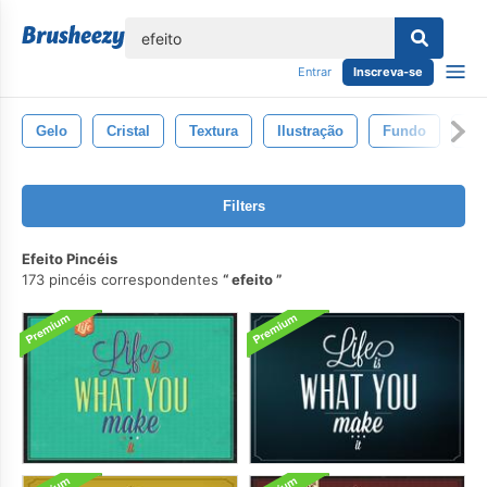
echar
Entrar
Inscreva-se
Gelo
Cristal
Textura
Ilustração
Fundo
Pa
Filters
Efeito Pincéis
173 pincéis correspondentes
efeito