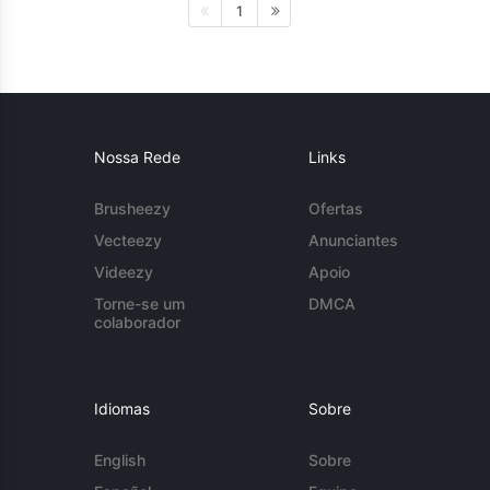
1
Nossa Rede
Links
Brusheezy
Ofertas
Vecteezy
Anunciantes
Videezy
Apoio
Torne-se um
DMCA
colaborador
Idiomas
Sobre
English
Sobre