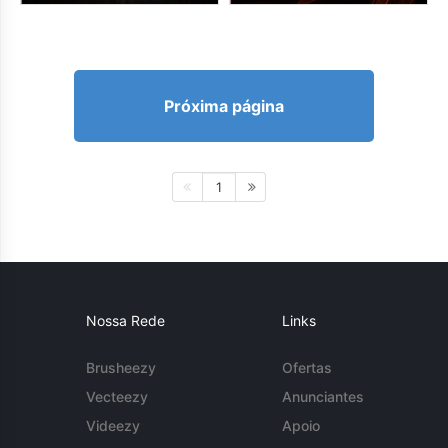
Próxima página
1
Nossa Rede
Links
Brusheezy
Ofertas
Vecteezy
Anunciantes
Videezy
Apoio