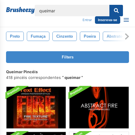
echar
Entrar
Inscreva-se
Preto
Fumaça
Cinzento
Poeira
Abstrato
Filters
Queimar Pincéis
418 pincéis correspondentes
queimar