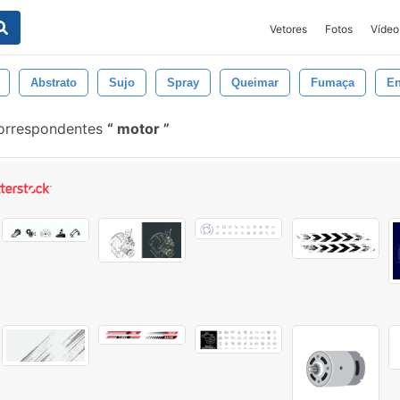
Vetores
Fotos
Vídeo
Abstrato
Sujo
Spray
Queimar
Fumaça
E
correspondentes
motor