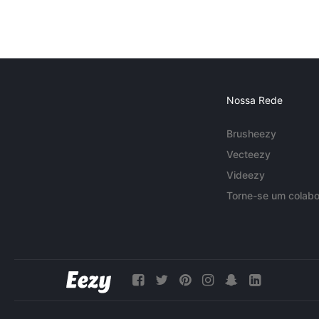
Nossa Rede
Brusheezy
Vecteezy
Videezy
Torne-se um colabo