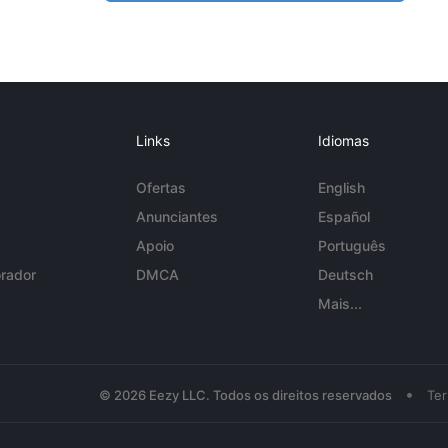
Links
Idiomas
Ofertas
English
Anunciantes
Español
Apoio
Português
rador
DMCA
Deutsch
Mais...
•
© 2026 Eezy LLC. Todos os direitos reservados
Te