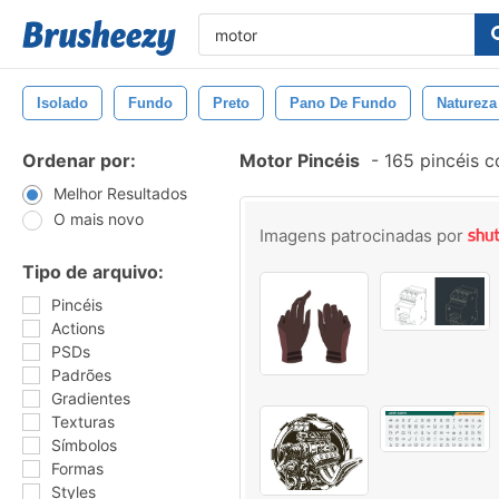
Isolado
Fundo
Preto
Pano De Fundo
Natureza
Ordenar por:
Motor Pincéis
-
165 pincéis 
Melhor Resultados
O mais novo
Imagens patrocinadas por
Tipo de arquivo:
Pincéis
Actions
PSDs
Padrões
Gradientes
Texturas
Símbolos
Formas
Styles