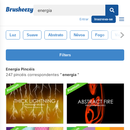
echar
Entrar
Inscreva-se
Luz
Suave
Abstrato
Névoa
Fogo
Vapor
Filters
Energia Pincéis
247 pincéis correspondentes
energia