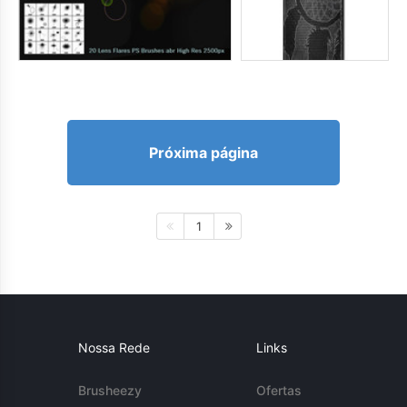
Próxima página
1
Nossa Rede
Links
Brusheezy
Ofertas