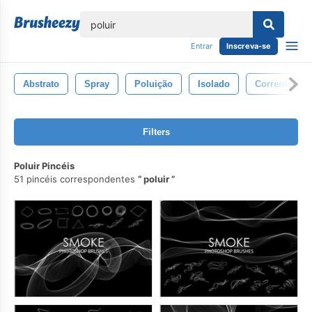
echar
Entrar
Inscreva-se
Abstrato
Spray
Poluição
Isolado
Corrente
Filters
Poluir Pincéis
51 pincéis correspondentes
poluir