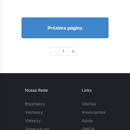
Próxima página
1
Nossa Rede
Links
Brusheezy
Ofertas
Vecteezy
Anunciantes
Videezy
Apoio
Torne-se um
DMCA