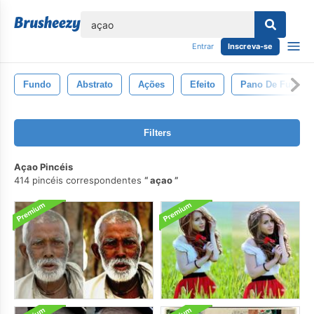
echar
Entrar
Inscreva-se
Fundo
Abstrato
Ações
Efeito
Pano De Fundo
Filters
Açao Pincéis
414 pincéis correspondentes
açao