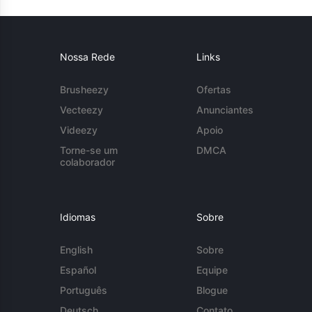
Nossa Rede
Links
Brusheezy
Ofertas
Vecteezy
Anunciantes
Videezy
Apoio
Torne-se um
DMCA
colaborador
Idiomas
Sobre
English
Sobre
Español
Equipe
Português
Blogue
Deutsch
Contato