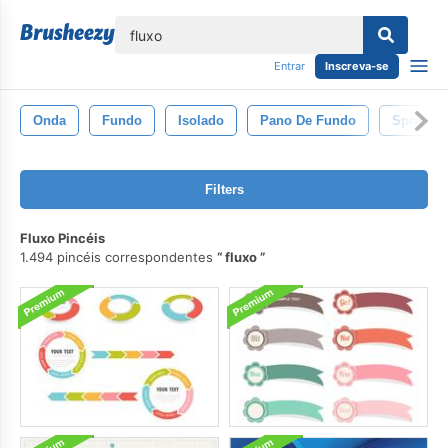
echar
Entrar
Inscreva-se
Onda
Fundo
Isolado
Pano De Fundo
Spray
Filters
Fluxo Pincéis
1.494 pincéis correspondentes
fluxo