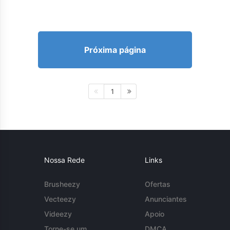
Próxima página
1
Nossa Rede
Links
Brusheezy
Ofertas
Vecteezy
Anunciantes
Videezy
Apoio
Torne-se um
DMCA