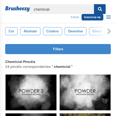
echar
Entrar
Inscreva-se
Cor
Abstrato
Criativo
Desenhar
Cinza
Iso
Filters
Chemicial Pincéis
24 pincéis correspondentes
chemicial