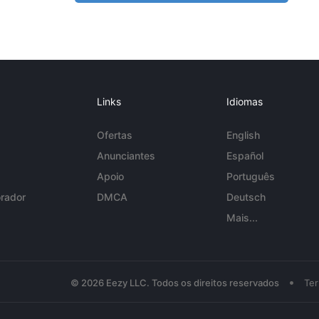
Links
Idiomas
Ofertas
English
Anunciantes
Español
Apoio
Português
rador
DMCA
Deutsch
Mais...
•
© 2026 Eezy LLC. Todos os direitos reservados
Te