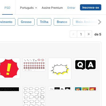
Inscreva-se
PSD
Português
Assine Premium
Entrar
vimento
Grosso
Trilha
Branco
Meio Ambiente
de 5
1