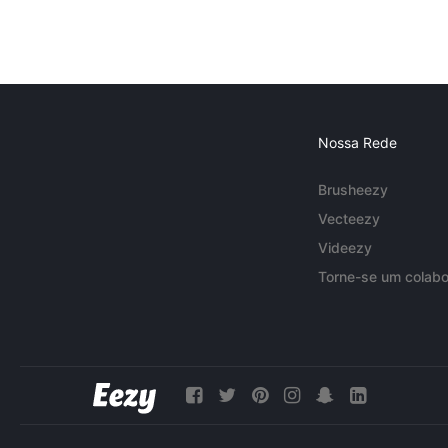
Nossa Rede
Brusheezy
Vecteezy
Videezy
Torne-se um colabo