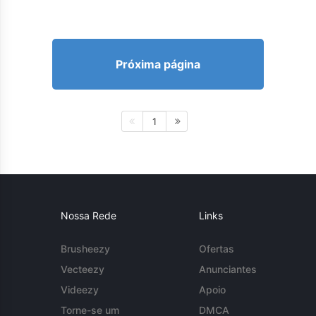
Próxima página
1
Nossa Rede
Links
Brusheezy
Ofertas
Vecteezy
Anunciantes
Videezy
Apoio
Torne-se um
DMCA