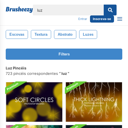
echar
Entrar
Inscreva-se
Escovas
Textura
Abstrato
Luzes
Filters
Luz Pincéis
723 pincéis correspondentes
luz