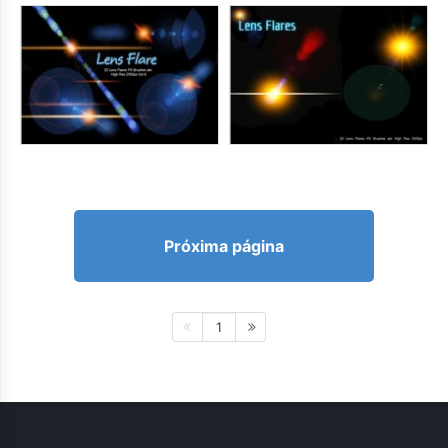
Próxima página
1