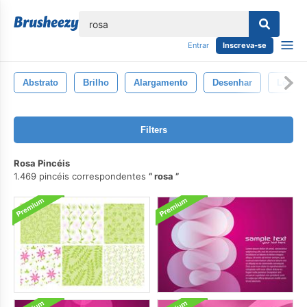
echar
Entrar
Inscreva-se
Abstrato
Brilho
Alargamento
Desenhar
Lens F
Filters
Rosa Pincéis
1.469 pincéis correspondentes
rosa