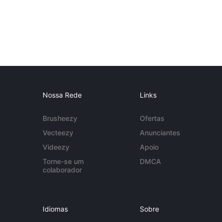
Nossa Rede
Links
Brusheezy
Ofertas
Vecteezy
Anunciantes
Videezy
Apoio
Torne-se um
DMCA
colaborador
Idiomas
Sobre