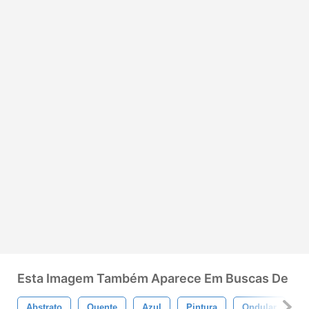
Esta Imagem Também Aparece Em Buscas De
Abstrato
Quente
Azul
Pintura
Ondular
S