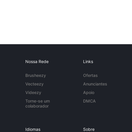
Nossa Rede
Links
Brusheezy
Ofertas
Vecteezy
Anunciantes
Videezy
Apoio
Torne-se um
DMCA
colaborador
Idiomas
Sobre