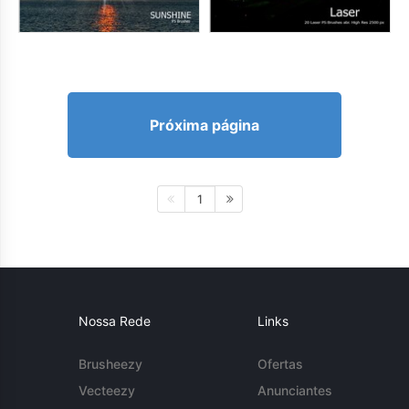
Próxima página
1
Nossa Rede
Links
Brusheezy
Ofertas
Vecteezy
Anunciantes