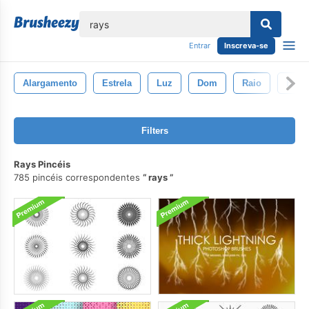
echar
Entrar
Inscreva-se
Alargamento
Estrela
Luz
Dom
Raio
Brilh
Filters
Rays Pincéis
785 pincéis correspondentes
rays