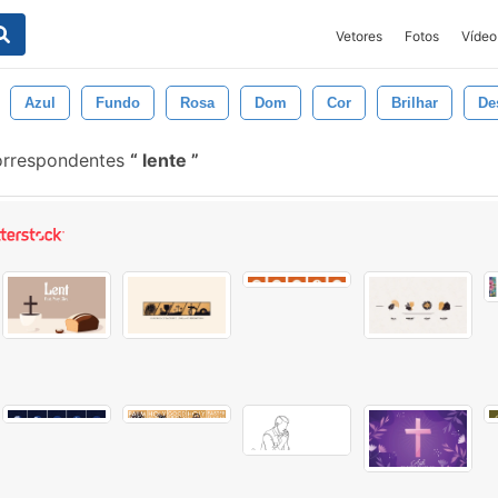
Vetores
Fotos
Vídeo
Azul
Fundo
Rosa
Dom
Cor
Brilhar
De
orrespondentes
lente