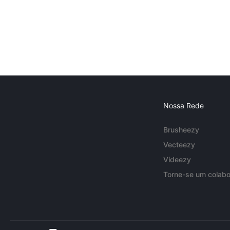
Nossa Rede
Brusheezy
Vecteezy
Videezy
Torne-se um colabo