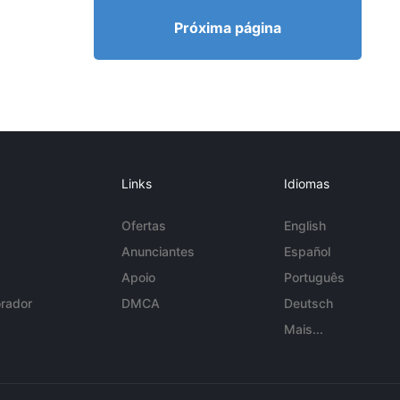
Próxima página
Links
Idiomas
Ofertas
English
Anunciantes
Español
Apoio
Português
rador
DMCA
Deutsch
Mais...