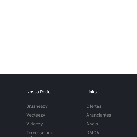
Nossa Rede
Links
Brusheezy
Ofertas
Vecteezy
Anunciantes
Videezy
Apoio
Torne-se um
DMCA