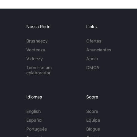
Nossa Rede
Links
Brusheezy
Ofertas
Vecteezy
Anunciantes
Videezy
Apoio
Torne-se um
DMCA
colaborador
Idiomas
Sobre
English
Sobre
Español
Equipe
Português
Blogue