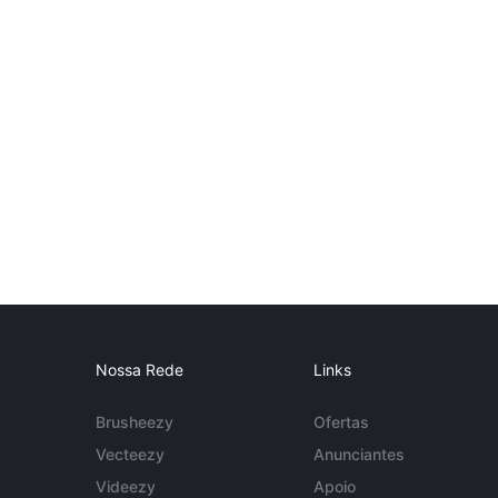
Nossa Rede
Links
Brusheezy
Ofertas
Vecteezy
Anunciantes
Videezy
Apoio