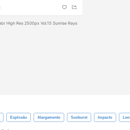
S
abr High Res 2500px Vol.15 Sunrise Rays
Explosão
Alargamento
Sunburst
Impacto
Len