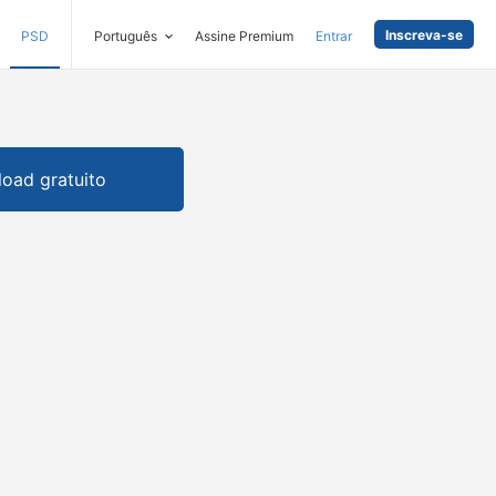
Inscreva-se
PSD
Português
Assine Premium
Entrar
oad gratuito