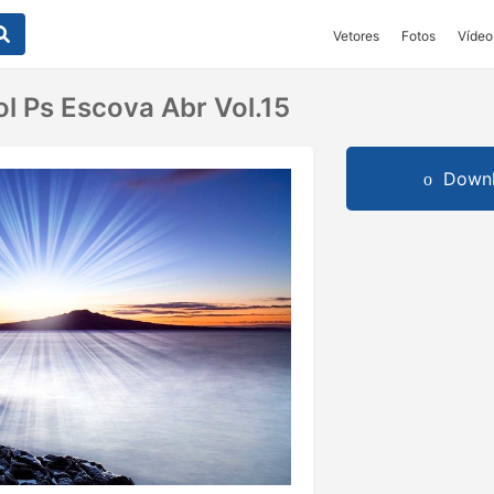
Vetores
Fotos
Vídeo
ol Ps Escova Abr Vol.15
Downl