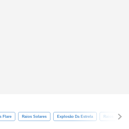
s Flare
Raios Solares
Explosão Da Estrela
Raios
Na