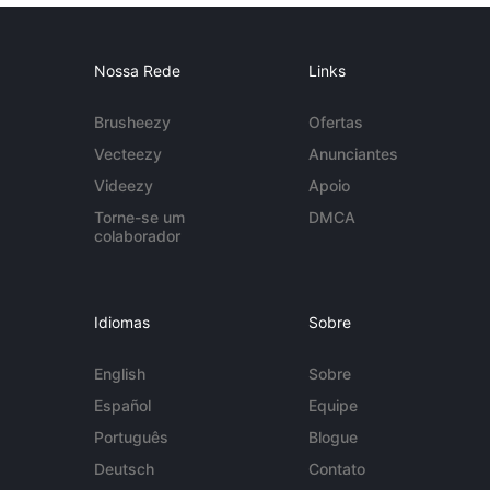
Nossa Rede
Links
Brusheezy
Ofertas
Vecteezy
Anunciantes
Videezy
Apoio
Torne-se um
DMCA
colaborador
Idiomas
Sobre
English
Sobre
Español
Equipe
Português
Blogue
Deutsch
Contato