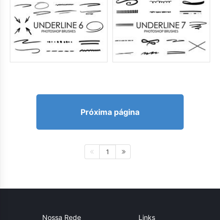
Próxima página
1
Nossa Rede
Links