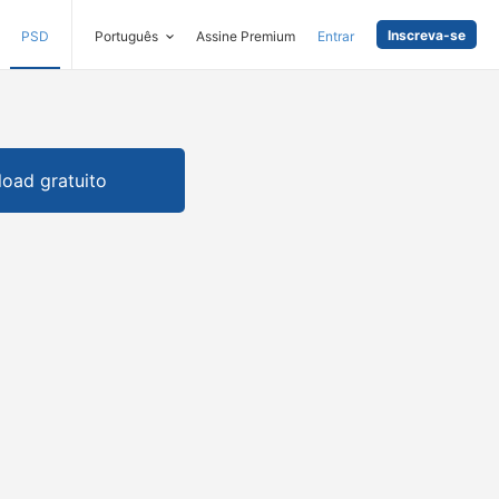
Inscreva-se
PSD
Português
Assine Premium
Entrar
oad gratuito