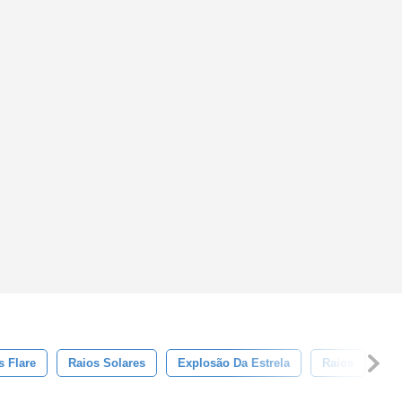
s Flare
Raios Solares
Explosão Da Estrela
Raios
Na