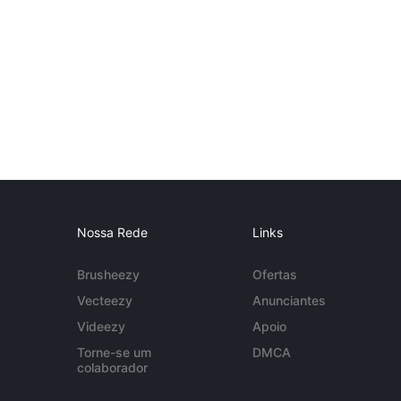
Nossa Rede
Links
Brusheezy
Ofertas
Vecteezy
Anunciantes
Videezy
Apoio
Torne-se um
DMCA
colaborador