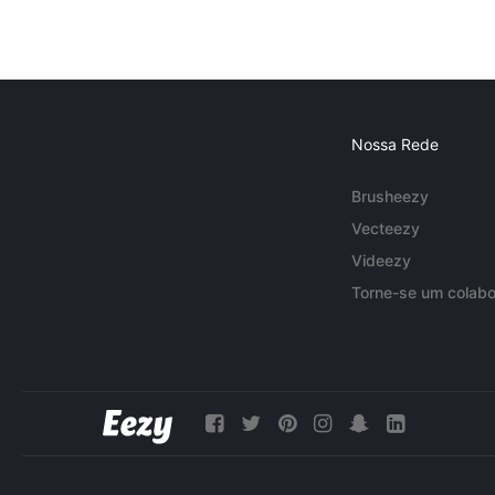
Nossa Rede
Brusheezy
Vecteezy
Videezy
Torne-se um colabo