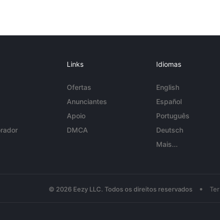
Links
Idiomas
Ofertas
English
Anunciantes
Español
Apoio
Português
rador
DMCA
Deutsch
Mais...
•
© 2026 Eezy LLC. Todos os direitos reservados
Te