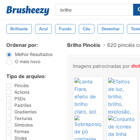
Brilhante
Azul
Fundo
Céu
Desenhar
Text
Ordenar por:
Brilho Pincéis
-
620 pincéis 
Melhor Resultados
O mais novo
Imagens patrocinadas por
Tipo de arquivo:
Pincéis
Actions
PSDs
Padrões
Gradientes
Texturas
Símbolos
Formas
Styles