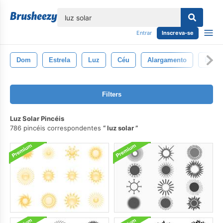
echar
Entrar
Inscreva-se
Dom
Estrela
Luz
Céu
Alargamento
Brilh
Filters
Luz Solar Pincéis
786 pincéis correspondentes
luz solar