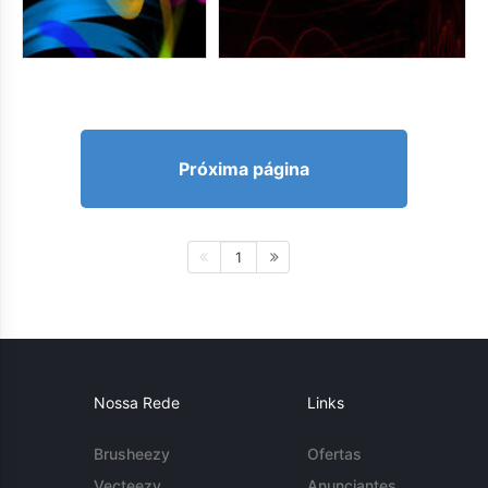
Próxima página
1
Nossa Rede
Links
Brusheezy
Ofertas
Vecteezy
Anunciantes