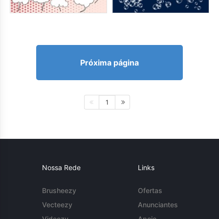
Próxima página
1
Nossa Rede
Links
Brusheezy
Ofertas
Vecteezy
Anunciantes
Videezy
Apoio