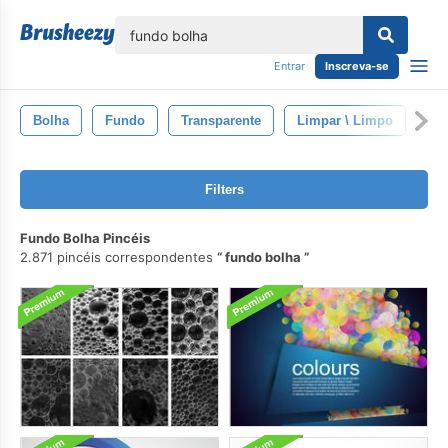
echar
Entrar
Inscreva-se
Bolha
Fundo
Transparente
Limpar \ Limpo
Ag
Filters
Fundo Bolha Pincéis
2.871 pincéis correspondentes
fundo bolha