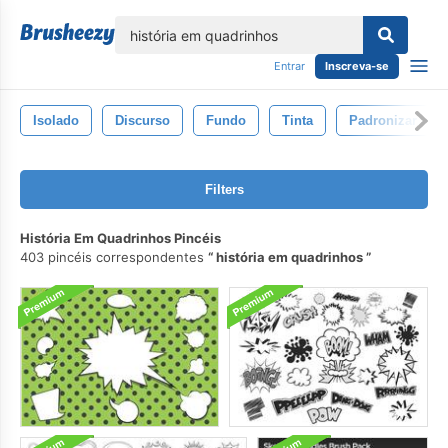
echar
Entrar
Inscreva-se
Isolado
Discurso
Fundo
Tinta
Padronizar
Filters
História Em Quadrinhos Pincéis
403 pincéis correspondentes
história em quadrinhos