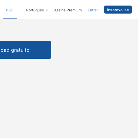
Inscreva-se
PSD
Português
Assine Premium
Entrar
oad gratuito