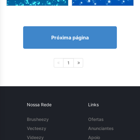
Próxima página
1
Nossa Rede
Links
Brusheezy
Ofertas
Vecteezy
Anunciantes
Videezy
Apoio