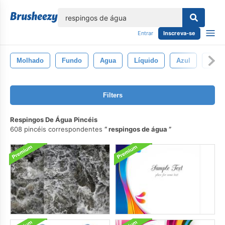
echar
Entrar
Inscreva-se
Molhado
Fundo
Agua
Líquido
Azul
Abstr
Filters
Respingos De Água Pincéis
608 pincéis correspondentes
respingos de água