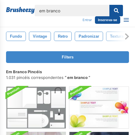
echar
Entrar
Inscreva-se
Fundo
Vintage
Retro
Padronizar
Textura
Filters
Em Branco Pincéis
1.031 pincéis correspondentes
em branco