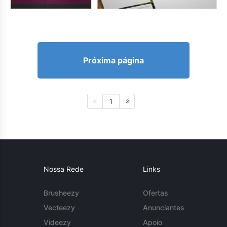
Próxima página
1
Nossa Rede
Links
Brusheezy
Ofertas
Vecteezy
Anunciantes
Videezy
Apoio