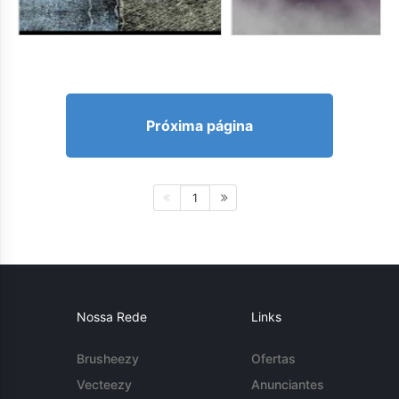
Próxima página
1
Nossa Rede
Links
Brusheezy
Ofertas
Vecteezy
Anunciantes