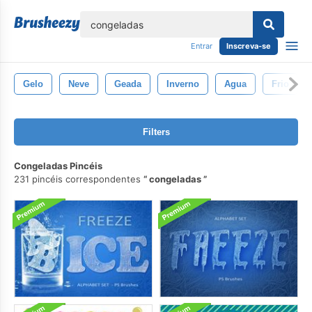
echar
Entrar
Inscreva-se
Gelo
Neve
Geada
Inverno
Agua
Frio
Filters
Congeladas Pincéis
231 pincéis correspondentes
congeladas