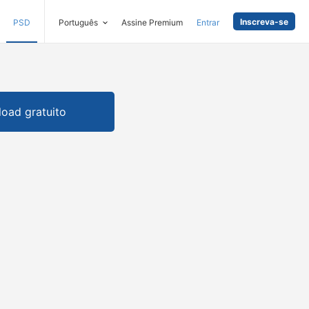
Inscreva-se
PSD
Português
Assine Premium
Entrar
oad gratuito