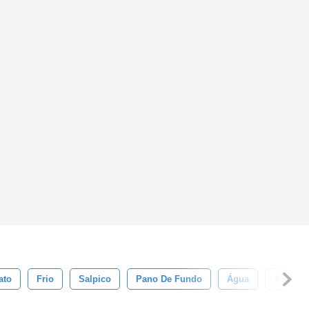
ato
Frio
Salpico
Pano De Fundo
Água
Azul