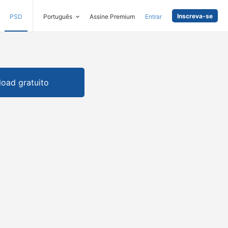
Inscreva-se
PSD
Português
Assine Premium
Entrar
oad gratuito