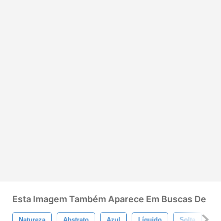
Esta Imagem Também Aparece Em Buscas De
Natureza
Abstrato
Azul
Líquido
Solta
Cí