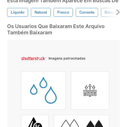
Esta Imagem Também Aparece Em Buscas De
Líquido
Natural
Fresco
Corrente
Beber
N
Os Usuarios Que Baixaram Este Arquivo
Também Baixaram
Imagens patrocinadas