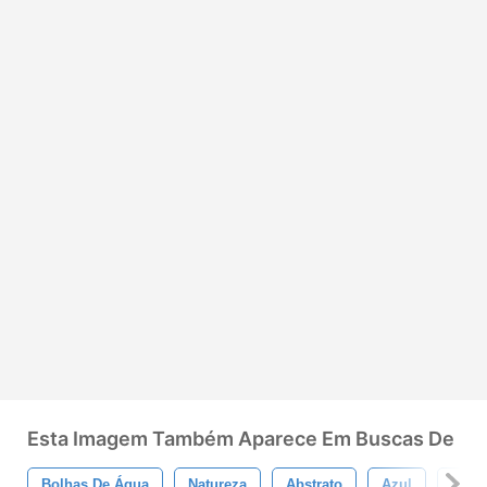
Esta Imagem Também Aparece Em Buscas De
Bolhas De Água
Natureza
Abstrato
Azul
Líqu