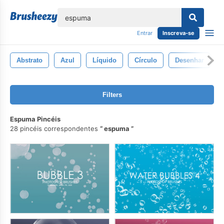
echar
Entrar
Inscreva-se
Abstrato
Azul
Líquido
Círculo
Desenhar
Filters
Espuma Pincéis
28 pincéis correspondentes
espuma