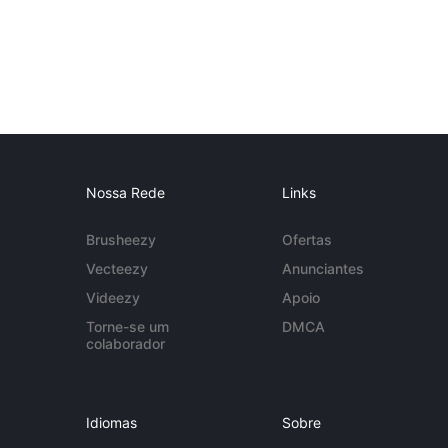
Nossa Rede
Links
Brusheezy
Ofertas
Vecteezy
Anunciantes
Videezy
Apoio
Torne-se um
DMCA
colaborador
Idiomas
Sobre