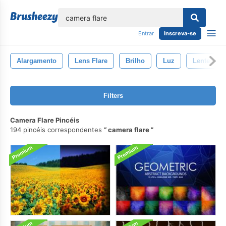
echar
Entrar
Inscreva-se
Alargamento
Lens Flare
Brilho
Luz
Lente
Filters
Camera Flare Pincéis
194 pincéis correspondentes
camera flare