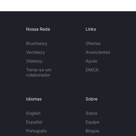
Nossa Rede
Links
Brusheezy
Ofertas
Vecteezy
Anunciantes
Videezy
Apoio
Torne-se um
DMCA
colaborador
Idiomas
Sobre
English
Sobre
Español
Equipe
Português
Blogue