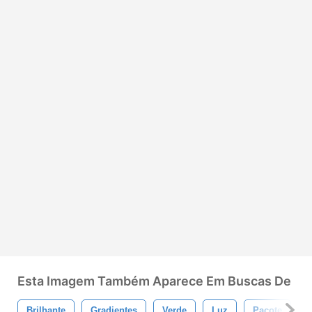
Esta Imagem Também Aparece Em Buscas De
Brilhante
Gradientes
Verde
Luz
Pacote
F