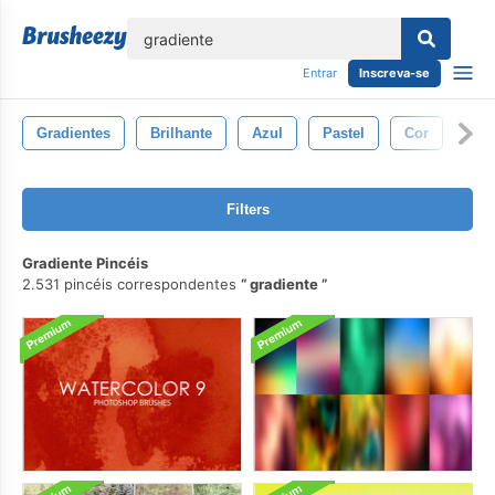
echar
Entrar
Inscreva-se
Gradientes
Brilhante
Azul
Pastel
Cor
Filters
Gradiente Pincéis
2.531 pincéis correspondentes
gradiente