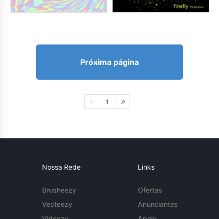
Próxima página
1
Nossa Rede
Links
Brusheezy
Ofertas
Vecteezy
Anunciantes
Videezy
Apoio