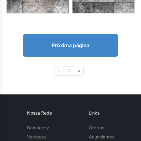
Próxima página
1
Nossa Rede
Links
Brusheezy
Ofertas
Vecteezy
Anunciantes