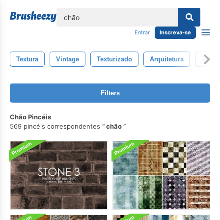
echar
Entrar
Inscreva-se
Textura
Vintage
Texturizado
Arquitetura
Abstr
Filters
Chão Pincéis
569 pincéis correspondentes
chão