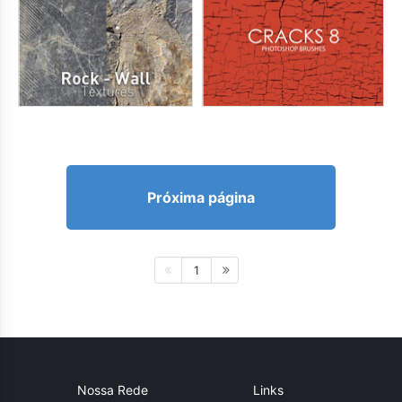
Próxima página
1
Nossa Rede
Links